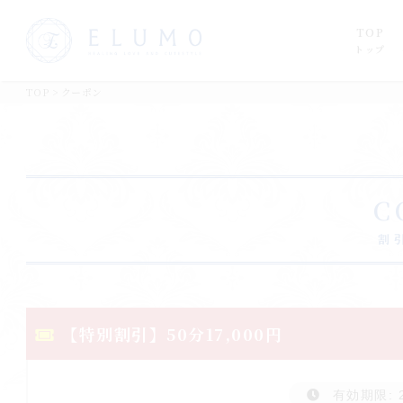
TOP
トップ
TOP
>
クーポン
C
割
【特別割引】50分17,000円
有効期限: